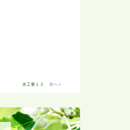
木工事１３
次へ »