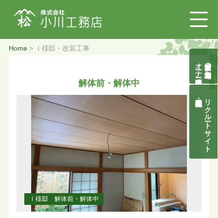
Home
> Ｉ様邸・改装工事
オーナー様募集説明会
自然素材の無垢木造住宅
解体前・解体中
リクルートサイト
Ｉ様邸 解体前・解体中