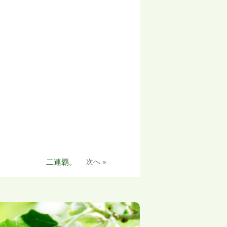
二連覇。
次へ »